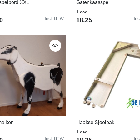
spelbord XXL
Gatenkaasspel
In Winkelwagen
In Winkelwagen
1 dag
Incl. BTW
In
0
18,25
melken
Haakse Sjoelbak
In Winkelwagen
In Winkelwagen
1 dag
Incl. BTW
In
0
18,25