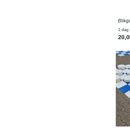
Blikg
1 dag
20,0