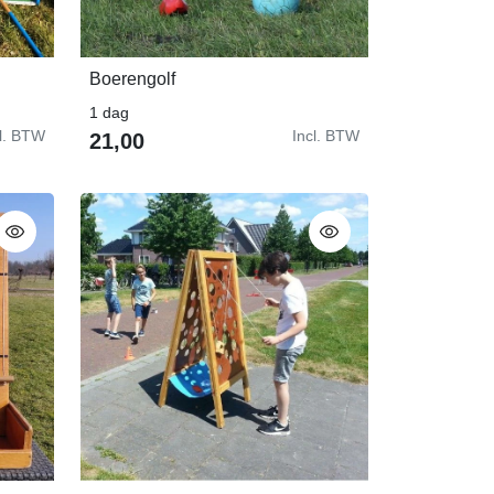
Boerengolf
In Winkelwagen
1 dag
cl. BTW
Incl. BTW
21,00