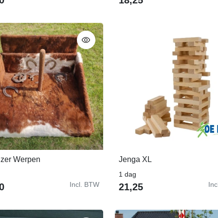
jzer Werpen
Jenga XL
In Winkelwagen
In Winkelwagen
1 dag
Incl. BTW
In
0
21,25