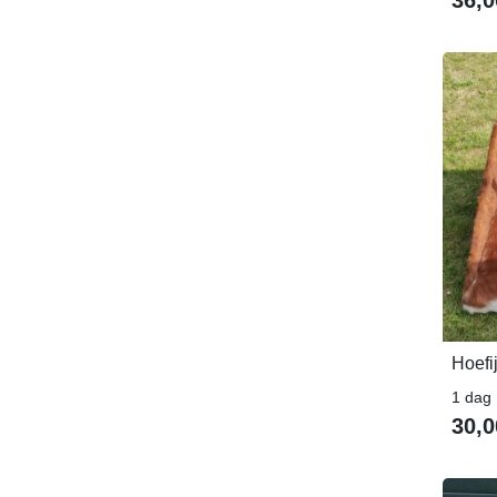
Hoefi
1 dag
30,0