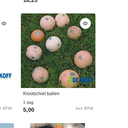
Klootschiet ballen
In Winkelwagen
1 dag
cl. BTW
Incl. BTW
5,00