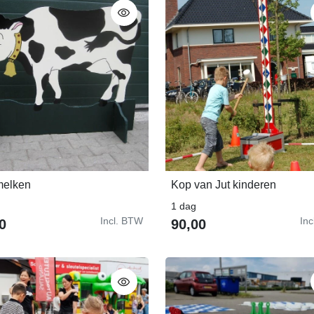
melken
Kop van Jut kinderen
In Winkelwagen
In Winkelwagen
1 dag
Incl. BTW
In
0
90,00