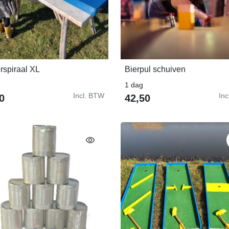
rspiraal XL
Bierpul schuiven
In Winkelwagen
In Winkelwagen
1 dag
Incl. BTW
In
0
42,50