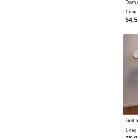
Dam 
1 dag
54,5
Geit 
1 dag
36,0