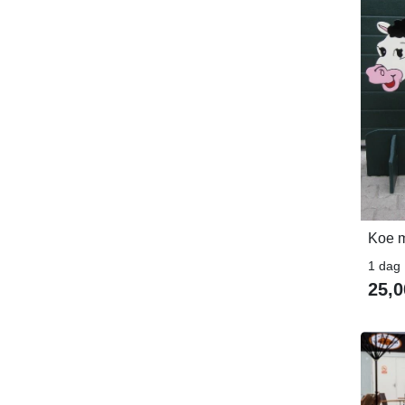
Koe 
1 dag
25,0