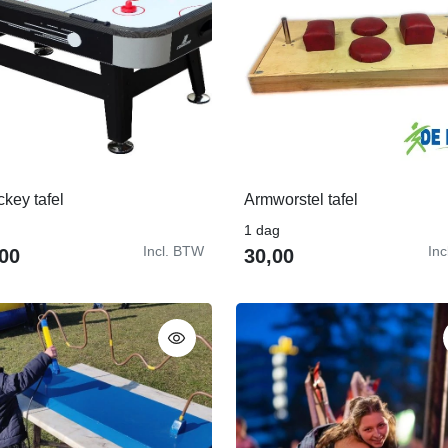
ckey tafel
Armworstel tafel
In Winkelwagen
In Winkelwagen
1 dag
Incl. BTW
In
00
30,00