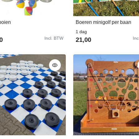
ooien
Boeren minigolf per baan
In Winkelwagen
In Winkelwagen
1 dag
Incl. BTW
In
0
21,00