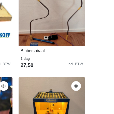
Bibberspiraal
In Winkelwagen
1 dag
cl. BTW
Incl. BTW
27,50