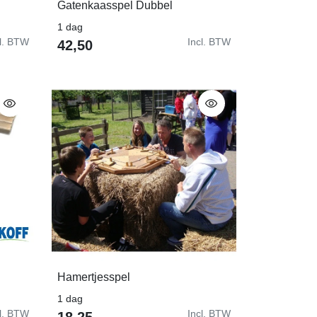
Gatenkaasspel Dubbel
In Winkelwagen
1 dag
cl. BTW
Incl. BTW
42,50
Hamertjesspel
In Winkelwagen
1 dag
cl. BTW
Incl. BTW
18,25