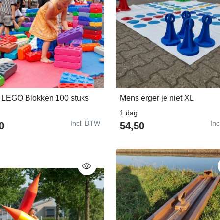
 LEGO Blokken 100 stuks
Mens erger je niet XL
In Winkelwagen
In Winkelwagen
1 dag
Incl. BTW
In
0
54,50