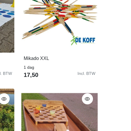
Mikado XXL
In Winkelwagen
1 dag
cl. BTW
Incl. BTW
17,50