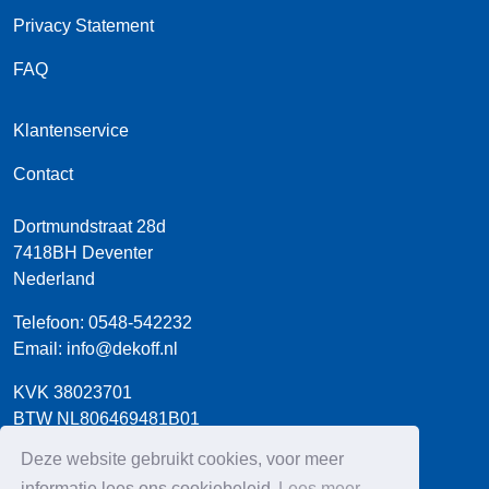
Privacy Statement
FAQ
Klantenservice
Contact
Dortmundstraat 28d
7418BH
Deventer
Nederland
Telefoon:
0548-542232
Email:
info@dekoff.nl
KVK 38023701
BTW NL806469481B01
Bank NL54 INGB 0660 8712 03
Deze website gebruikt cookies, voor meer
informatie lees ons cookiebeleid
Lees meer