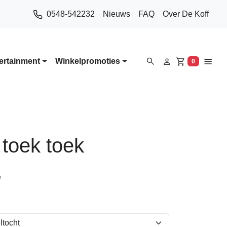
0548-542232
Nieuws
FAQ
Over De Koff
ertainment
Winkelpromoties
0
Winkelwa
 toek toek
W