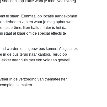
og snel een kop koffie want je moet vaak vroeg
n komt te staan. Eenmaal op locatie aangekomen
 bijzonderheden zijn en waar je mag opbouwen.
ment suprême. Een halfuur later is het dan
 staat al klaar om de special effects te
uimd worden en in jouw bus komen. Als je alles
r in de bus terug naar kantoor. Terug op
ij lekker naar huis met een voldaan gevoel!
artner in de verzorging van themafeesten,
 compleet te maken.