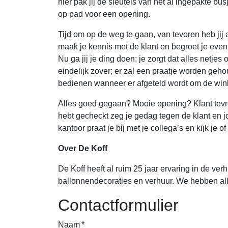
hier pak jij de sleutels van het al ingepakte b
op pad voor een opening.
Tijd om op de weg te gaan, van tevoren heb jij 
maak je kennis met de klant en begroet je event
Nu ga jij je ding doen: je zorgt dat alles netje
eindelijk zover; er zal een praatje worden geho
bedienen wanneer er afgeteld wordt om de winke
Alles goed gegaan? Mooie opening? Klant tevred
hebt gecheckt zeg je gedag tegen de klant en j
kantoor praat je bij met je collega’s en kijk je
Over De Koff
De Koff heeft al ruim 25 jaar ervaring in de ve
ballonnendecoraties en verhuur. We hebben all
Contactformulier
Naam