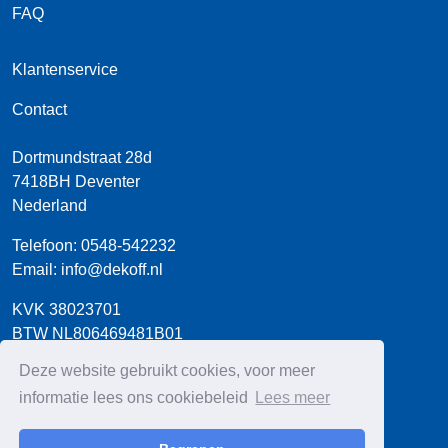
FAQ
Klantenservice
Contact
Dortmundstraat 28d
7418BH
Deventer
Nederland
Telefoon:
0548-542232
Email:
info@dekoff.nl
KVK 38023701
BTW NL806469481B01
Bank NL54 INGB 0660 8712 03
Deze website gebruikt cookies, voor meer
informatie lees ons cookiebeleid
Lees meer