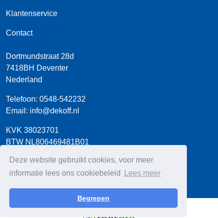
Klantenservice
Contact
Dortmundstraat 28d
7418BH
Deventer
Nederland
Telefoon:
0548-542232
Email:
info@dekoff.nl
KVK 38023701
BTW NL806469481B01
Bank NL54 INGB 0660 8712 03
Deze website gebruikt cookies, voor meer
informatie lees ons cookiebeleid
Lees meer
Begrepen
© 2026 - De Koff Verhuur