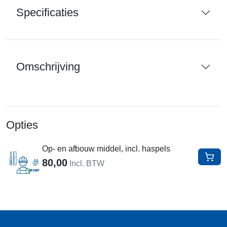
Specificaties
Omschrijving
Opties
Op- en afbouw middel, incl. haspels
80,00
In W
Incl. BTW