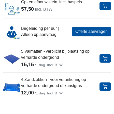
Op- en afbouw klein, incl. haspels
57,50
In W
Incl. BTW
Begeleiding per uur |
Offerte aanvragen
Alleen op aanvraag!
5 Valmatten - verplicht bij plaatsing op
verharde ondergrond
In W
15,15
/1 dag
Incl. BTW
4 Zandzakken - voor verankering op
verharde ondergrond of kunstgras
In W
12,00
/1 dag
Incl. BTW