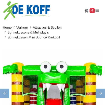
0
Winkelw
Home
Verhuur
Attracties & Spellen
Springkussens & Mulitplay’s
Springkussen Mini Bounce Krokodil
Previous
Ne