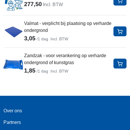
277,50
In W
Incl. BTW
Valmat - verplicht bij plaatsing op verharde
ondergrond
In W
3,05
/1 dag
Incl. BTW
Zandzak - voor verankering op verharde
ondergrond of kunstgras
In W
1,85
/1 dag
Incl. BTW
Over ons
Partners