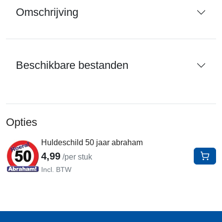
Omschrijving
Beschikbare bestanden
Opties
Huldeschild 50 jaar abraham
4,99
/per stuk
In W
Incl. BTW